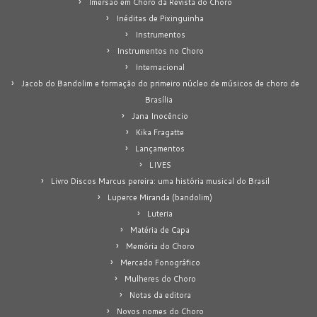
Imersão em Choro da Revista do Choro
Inéditas de Pixinguinha
Instrumentos
Instrumentos no Choro
Internacional
Jacob do Bandolim e formação do primeiro núcleo de músicos de choro de
Brasília
Jana Inocêncio
Kika Fragatte
Lançamentos
LIVES
Livro Discos Marcus pereira: uma história musical do Brasil
Luperce Miranda (bandolim)
Luteria
Matéria de Capa
Memória do Choro
Mercado Fonográfico
Mulheres do Choro
Notas da editora
Novos nomes do Choro