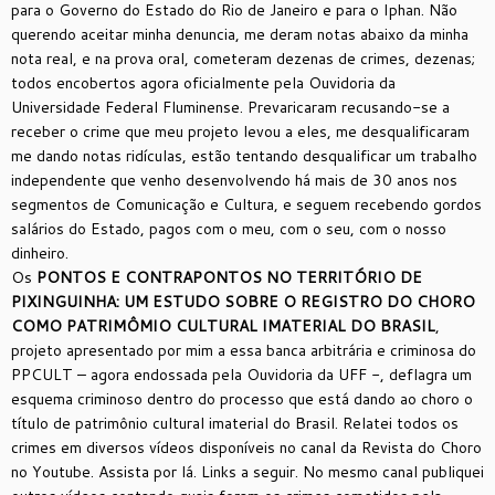
para o Governo do Estado do Rio de Janeiro e para o Iphan. Não
querendo aceitar minha denuncia, me deram notas abaixo da minha
nota real, e na prova oral, cometeram dezenas de crimes, dezenas;
todos encobertos agora oficialmente pela Ouvidoria da
Universidade Federal Fluminense.
Prevaricaram recusando-se a
receber o crime que meu projeto levou a eles, me desqualificaram
me dando notas ridículas, estão tentando desqualificar um trabalho
independente que venho desenvolvendo há mais de 30 anos nos
segmentos de Comunicação e Cultura, e seguem recebendo gordos
salários do Estado, pagos com o meu, com o seu, com o nosso
dinheiro.
Os
PONTOS E CONTRAPONTOS NO TERRITÓRIO DE
PIXINGUINHA: UM ESTUDO SOBRE O REGISTRO DO CHORO
COMO PATRIMÔMIO CULTURAL IMATERIAL DO BRASIL
,
projeto apresentado por mim a essa banca arbitrária e criminosa do
PPCULT – agora endossada pela Ouvidoria da UFF -, deflagra um
esquema criminoso dentro do processo que está dando ao choro o
título de patrimônio cultural imaterial do Brasil. Relatei todos os
crimes em diversos vídeos disponíveis no canal da Revista do Choro
no Youtube. Assista por lá. Links a seguir. No mesmo canal publiquei