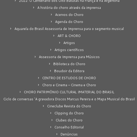
2022: O Centenário dos Oito Batutas na França e na Argentina
A história do choro através da imprensa
Acervos do Choro
Agenda do Choro
Aquarela do Brasil Assessoria de Imprensa para o segmento musical
ART & CHORO
Artigos
Artigos científicos
Assessoria de Imprensa para Músicos
Biblioteca do Choro
Boudoir da Editora
CENTRO DE ESTUDOS DE CHORO
Choro e Cinema – Cinema e Choro
CHORO PATRIMÔNIO CULTURAL IMATERIAL DO BRASIL
Ciclo de conversas 'A gravadora Discos Marcus Pereira e o Mapa Musical do Brasil
Cineclube Revista do Choro
Clipping do Choro
Clubes do Choro
Conselho Editorial
Denúncias