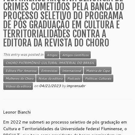
CRIMES COMETIDOS PELA BANCA DO
PROCESSO SELETIVO DO PROGRAMA
DE PÓS GRADUAÇÃO EM CULTURA E
TERRITORIALIDADES CONTRA A
EDITORA DA REVISTA DO CHORO
This entry was posted in
Artigos
Artigos científicos
CHORO PATRIMÔNIO CULTURAL IMATERIAL DO BRASIL
Editora Flor Amorosa
Entrevistas
Internacional
Matéria de Capa
Mulheres do Choro
Notas da editora
Podcasts
Políticas Culturais
on
04/21/2023
by
imprensabr
Vídeos da editora
Leonor Bianchi
Em 2022 me submeti ao processo seletivo de pós graduação em
Cultura e Territorialidades da Universidade federal Fluminense, o