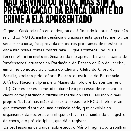
NÃO REIVINDICO NOTA, MAS SIM A
PREVARICAÇÃO DA BANCA DIANTE DO
CRIME A ELA APRESENTADO
O que a Ouvidoria não entendeu, ou está fingindo ignorar, é que não
reivindico NOTA, minha denúncia ultrapassa esta questão menor. Eu
sei a minha nota, fui aprovada em outros programas de mestrado
onde não houve crimes contra mim.
O que aconteceu no PPCULT
foi crime! Eu fui muito ingênua tendo ido apresentar a uma banca de
‘professores’ atuantes no Patrimônio do Estado do Rio de Janeiro,
um crime cometido pela Casa do Choro e Clube do Choro de
Brasília, apoiado pelo próprio Estado: o Instituto do Patrimônio
Artístico Nacional, Iphan, e o Museu do Folclore Edison Carneiro
(RJ). Crimes esses cometidos durante o processo de registro do
choro como patrimônio cultual imaterial do Brasil.
Quando o meu
projeto “bateu” nas mãos dessas pessoas do PPCULT eles viram
que estavam diante de uma denúncia séria, que envolvia os
organismos da sociedade civil que estavam demandando o registro
do choro, e o próprio Iphan, que dá o registro,
Os professores da banca, sobretudo, o Mário Pragmácio, trabalham