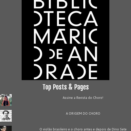
Top Posts & Pages
Assine a Revista do Choro!
A ORIGEM DO CHORO
O violão brasileiro e o choro antes e depois de Dino Sete