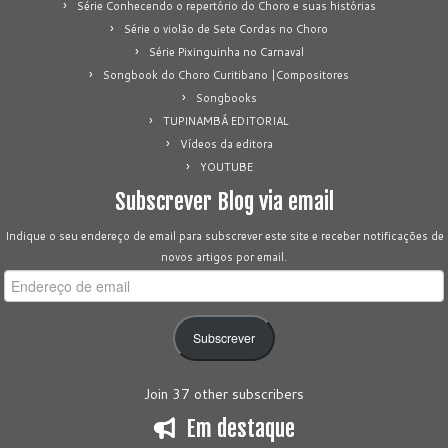
Série Conhecendo o repertório do Choro e suas histórias
Série o violão de Sete Cordas no Choro
Série Pixinguinha no Carnaval
Songbook do Choro Curitibano |Compositores
Songbooks
TUPINAMBÁ EDITORIAL
Vídeos da editora
YOUTUBE
Subscrever Blog via email
Indique o seu endereço de email para subscrever este site e receber notificações de
novos artigos por email.
Endereço
de
email
Subscrever
Join 37 other subscribers
Em destaque