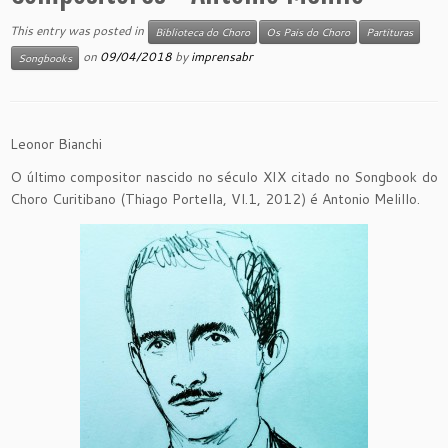
This entry was posted in
Biblioteca do Choro
Os Pais do Choro
Partituras
on
09/04/2018
by
imprensabr
Songbooks
Leonor Bianchi
O último compositor nascido no século XIX citado no Songbook do
Choro Curitibano (Thiago Portella, Vl.1, 2012) é Antonio Melillo.