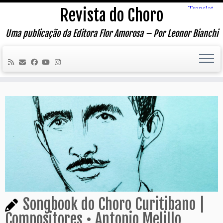
Skip
Revista do Choro
to
content
Uma publicação da Editora Flor Amorosa – Por Leonor Bianchi
Songbook do Choro Curitibano |
Compositores • Antonio Melillo